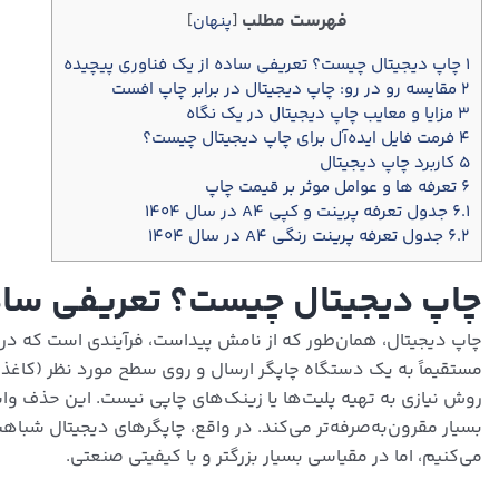
فهرست مطلب
[
پنهان
]
۱
چاپ دیجیتال چیست؟ تعریفی ساده از یک فناوری پیچیده
۲
مقایسه رو در رو: چاپ دیجیتال در برابر چاپ افست
۳
مزایا و معایب چاپ دیجیتال در یک نگاه
۴
فرمت فایل ایده‌آل برای چاپ دیجیتال چیست؟
۵
کاربرد چاپ دیجیتال
۶
تعرفه ها و عوامل موثر بر قیمت چاپ
۶.۱
جدول تعرفه پرینت و کپی A4 در سال 1404
۶.۲
جدول تعرفه پرینت رنگی A4 در سال 1404
چاپ دیجیتال چیست؟ تعریفی ساده
مستقیماً به یک دستگاه چاپگر ارسال و روی سطح مورد نظر (کاغذ،
روش نیازی به تهیه پلیت‌ها یا زینک‌های چاپی نیست. این حذف واسطه‌
بسیار مقرون‌به‌صرفه‌تر می‌کند. در واقع، چاپگرهای دیجیتال شباهت
می‌کنیم، اما در مقیاسی بسیار بزرگتر و با کیفیتی صنعتی.