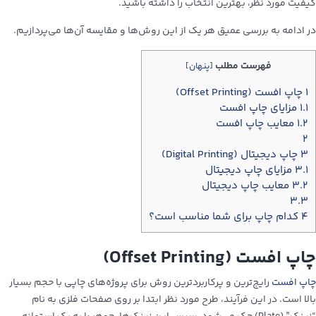
کیفیت مورد نظر، بهترین انتخاب را داشته باشید.
در ادامه به بررسی عمیق هر یک از این روش‌ها و مقایسه آن‌ها می‌پردازیم.
فهرست مطلب
[
پنهان
]
۱
چاپ افست (Offset Printing)
۱.۱
مزایای چاپ افست
۱.۲
معایب چاپ افست
۲
۳
چاپ دیجیتال (Digital Printing)
۳.۱
مزایای چاپ دیجیتال
۳.۲
معایب چاپ دیجیتال
۳.۳
۴
کدام چاپ برای شما مناسب است؟
چاپ افست (Offset Printing)
چاپ افست
رایج‌ترین و پرکاربردترین روش برای پروژه‌های چاپی با حجم بسیار
بالا است. در این فرآیند، طرح مورد نظر ابتدا بر روی صفحات فلزی به نام