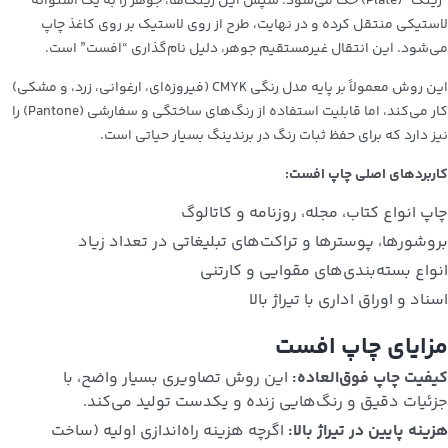
“زینک” (Plate) حک می‌شود. سپس این زینک‌ها، جوهر را به یک استوانه
لاستیکی منتقل کرده و در نهایت، طرح از روی لاستیک بر روی کاغذ چاپ
می‌شود. این انتقال غیرمستقیم جوهر، دلیل نام‌گذاری “افست” است.
این روش معمولاً بر پایه مدل رنگی CMYK (فیروزه‌ای، ارغوانی، زرد، و مشکی)
کار می‌کند، اما قابلیت استفاده از رنگ‌های ساختگی و سفارشی (Pantone) را
نیز دارد که برای حفظ ثبات رنگ در برندینگ بسیار حیاتی است.
کاربردهای اصلی چاپ افست:
چاپ انواع کتاب، مجله، روزنامه و کاتالوگ
بروشورها، پوسترها و تراکت‌های تبلیغاتی در تعداد زیاد
انواع بسته‌بندی‌های مقوایی و کارتنی
اسناد و اوراق اداری با تیراژ بالا
مزایای چاپ افست
کیفیت چاپ فوق‌العاده:
این روش تصاویری بسیار واضح، با
جزئیات دقیق و رنگ‌هایی زنده و یکدست تولید می‌کند.
هزینه پایین در تیراژ بالا:
اگرچه هزینه راه‌اندازی اولیه (ساخت